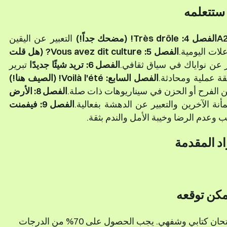
 ستتعلمه
الفصل 4: Très drôle! (مضحك جداً!)
التعبير عن اليقين
لات اليومية.
الفصل 5: Vous avez dit culture? (هل قلت
ير عن نواياك في سياق ثقافي.
الفصل 6: تريد شيئًا جديدًا
تبرير
يقة عملية ومحادثة.
الفصل السابع: Voilà l'été! (الصيف هنا!)
ن الفرح أو الحزن في سيناريوهات ذات صلة.
الفصل 8: الأرض
ة الآخرين والتعبير عن الدهشة بفعالية.
الفصل 9: فيفمنت
وعدم الرضا وخيبة الأمل والندم بثقة.
اد المقدمة
مكن توقعه
في نهاية الدورة، ستخضع لامتحان كتابي وشفهي. يجب الحصول على 70% من الدرجات