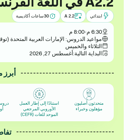
A2.2 في اللغة الفرنسية
ابتدائي
A 2.2
30
ساعات أكاديمية
6:30 م
-
8:00 م
مواعيد الدروس: الإمارات العربية المتحدة (توق
الثلاثاء والخميس
البداية التالية:
أغسطس 27, 2026
أبرز م
متحدثون أصليون
استنادًا إلى إطار العمل
دروس
مؤهلون وخبراء
الأوروبي المرجعي
أو
الموحد للغات (CEFR)
تفاص