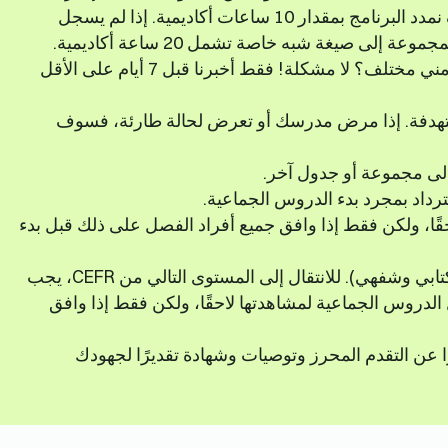
الطلاب في المجموعة إلى 5-7 طلاب، فسوف نمدد البرنامج بمقدار 10 ساعات أكاديمية. إذا لم يسجل
لى صيغة شبه خاصة تشمل 20 ساعة أكاديمية.
هل ترغب في التبديل إلى مجموعة أو جدول زمني مختلف؟ لا مشكلة! فقط أخبرنا قبل 7 أيام على الأقل
ستهدفة. إذا مرض مدرسك أو تعرض لحالة طارئة، فسوف
إلى مجموعة أو جدول آخر.
رداد بمجرد بدء الدروس الجماعية.
قًا، ولكن فقط إذا وافق جميع أفراد الفصل على ذلك قبل بدء
في نهاية كل برنامج، ستخضع لامتحان نهائي (كتابي وشفهي). للانتقال إلى المستوى التالي من CEFR، يجب
ننا تسجيل الدروس الجماعية لمشاهدتها لاحقًا، ولكن فقط إذا وافق
رًا عن التقدم المحرز وتوصيات وشهادة تقديرًا لجهودك