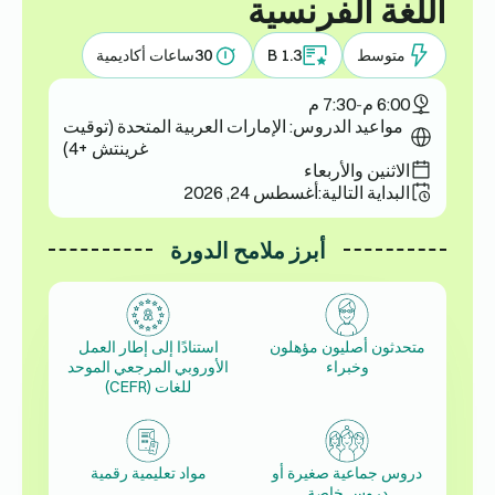
اللغة الفرنسية
متوسط
B 1.3
30
ساعات أكاديمية
6:00 م
-
7:30 م
مواعيد الدروس: الإمارات العربية المتحدة (توقيت
غرينتش +4)
الاثنين والأربعاء
البداية التالية:
أغسطس 24, 2026
أبرز ملامح الدورة
متحدثون أصليون مؤهلون
استنادًا إلى إطار العمل
وخبراء
الأوروبي المرجعي الموحد
للغات (CEFR)
دروس جماعية صغيرة أو
مواد تعليمية رقمية
دروس خاصة