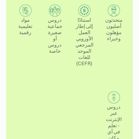
متحدثون
استنادًا
دروس
مواد
أصليون
إلى إطار
جماعية
تعليمية
مؤهلون
العمل
صغيرة
رقمية
وخبراء
الأوروبي
أو
المرجعي
دروس
الموحد
خاصة
للغات
(CEFR)
دروس
عبر
الإنترنت
- تعلم
في أي
مكان