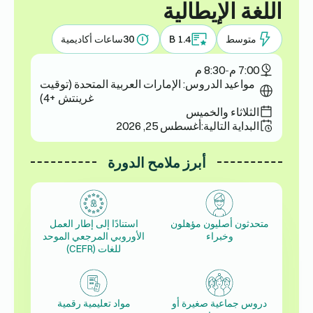
اللغة الإيطالية
متوسط
B 1.4
30
ساعات أكاديمية
7:00 م
-
8:30 م
مواعيد الدروس: الإمارات العربية المتحدة (توقيت
غرينتش +4)
الثلاثاء والخميس
البداية التالية:
أغسطس 25, 2026
أبرز ملامح الدورة
متحدثون أصليون مؤهلون
استنادًا إلى إطار العمل
وخبراء
الأوروبي المرجعي الموحد
للغات (CEFR)
دروس جماعية صغيرة أو
مواد تعليمية رقمية