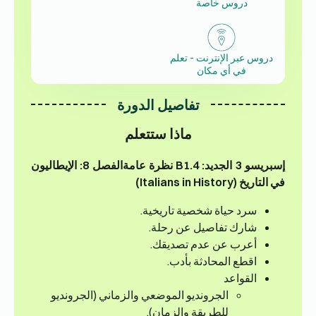
دروس خاصة
دروس عبر الإنترنت - تعلم
في أي مكان
تفاصيل الدورة
ماذا ستتعلم
إسبريسو 3 الجديد: B1.4 نظرة عامة
الفصل 8: الإيطاليون
في التاريخ (Italians in History)
سرد حياة شخصية تاريخية.
شارك تفاصيل عن رحلة.
أعرب عن عدم تصديقك.
اقطع المحادثة بأدب.
القواعد
الجرونديو الموضعي والزماني (الجرونديو
للطريقة والزمان).