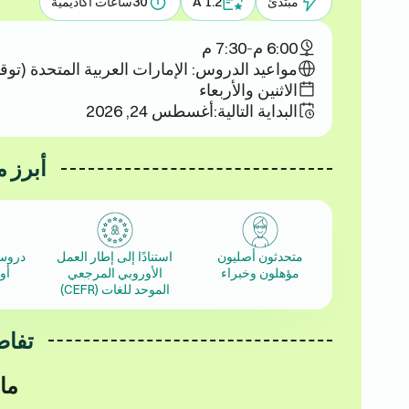
مبتدئ
A 1.2
30
ساعات أكاديمية
6:00 م
-
7:30 م
مواعيد الدروس: الإمارات العربية المتحدة (توق
الاثنين والأربعاء
البداية التالية:
أغسطس 24, 2026
أبرز م
متحدثون أصليون
استنادًا إلى إطار العمل
دروس
مؤهلون وخبراء
الأوروبي المرجعي
أو
الموحد للغات (CEFR)
تفاص
ما