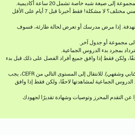
لى صيغة شبه خاصة تشمل 20 ساعة أكاديمية.
هل ترغب في التبديل إلى مجموعة أو جدول زمني مختلف؟ لا مشكلة! فقط أخبرنا قبل 7 أيام على الأقل
ستهدفة. إذا مرض مدرسك أو تعرض لحالة طارئة، فسوف
إلى مجموعة أو جدول آخر.
رداد بمجرد بدء الدروس الجماعية.
قًا، ولكن فقط إذا وافق جميع أفراد الفصل على ذلك قبل بدء
في نهاية كل برنامج، ستخضع لامتحان نهائي (كتابي وشفهي). للانتقال إلى المستوى التالي من CEFR، يجب
ننا تسجيل الدروس الجماعية لمشاهدتها لاحقًا، ولكن فقط إذا وافق
رًا عن التقدم المحرز وتوصيات وشهادة تقديرًا لجهودك