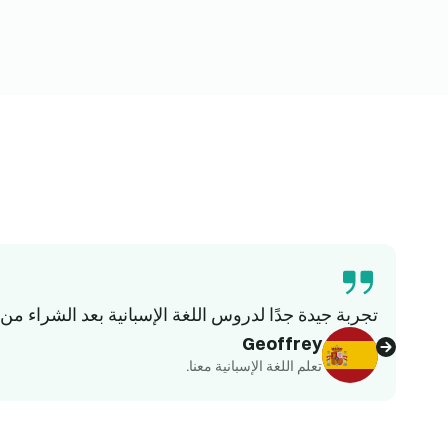
تجربة جيدة جدًا لدروس اللغة الإسبانية بعد الشراء من buyclub. محترفون ومتاحون وسريعو الاستجابة في التنظيم ومدرسون ذوو خبرة تعليمية كبيرة
Geoffrey
تعلم اللغة الإسبانية معنا.