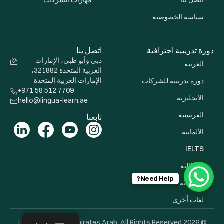
اتصل بنا
مهارات الشركات
سياسة الخصوصية
دورة تدريبية احترافية
اتصل بنا
دبي وأبو ظبي، الإمارات
العربية
العربية المتحدة 321882،
الإمارات العربية المتحدة
دورة تدريبية للشركات
+971 58 512 7709
الإنجليزية
hello@lingua-learn.ae
الفرنسية
تابعنا
الألمانية
IELTS
الإيطالية
Need Help?
الإسبانية
لغات أخرى
© 2026 Lingua Learn Uni Emirates Arab. All Rights Reserved.