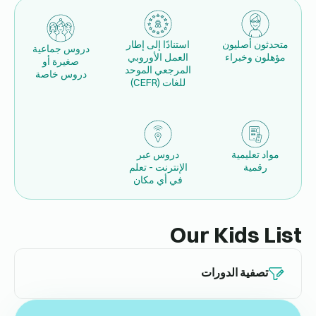
متحدثون أصليون
استنادًا إلى إطار
دروس جماعية
مؤهلون وخبراء
العمل الأوروبي
صغيرة أو
المرجعي الموحد
دروس خاصة
للغات (CEFR)
مواد تعليمية
دروس عبر
رقمية
الإنترنت - تعلم
في أي مكان
Our Kids List
تصفية الدورات