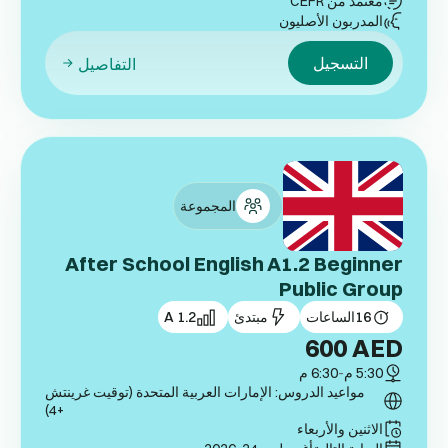
معتمد من CEFR
المدربون الأصليون
التسجيل
التفاصيل
المجموعة
After School English A1.2 Beginner
Public Group
16
الساعات
مبتدئ
A 1.2
600
AED
5:30 م
-
6:30 م
مواعيد الدروس: الإمارات العربية المتحدة (توقيت غرينتش
+4)
الاثنين والأربعاء